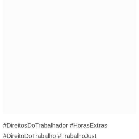
#DireitosDoTrabalhador #HorasExtras
#DireitoDoTrabalho #TrabalhoJust