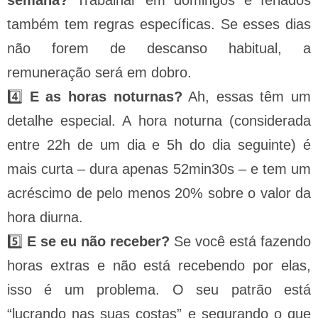
semana?
Trabalhar em domingos e feriados
também tem regras específicas. Se esses dias
não forem de descanso habitual, a
remuneração será em dobro.
4️⃣
E as horas noturnas?
Ah, essas têm um
detalhe especial. A hora noturna (considerada
entre 22h de um dia e 5h do dia seguinte) é
mais curta – dura apenas 52min30s – e tem um
acréscimo de pelo menos 20% sobre o valor da
hora diurna.
5️⃣
E se eu não receber?
Se você está fazendo
horas extras e não está recebendo por elas,
isso é um problema. O seu patrão está
“lucrando nas suas costas” e segurando o que